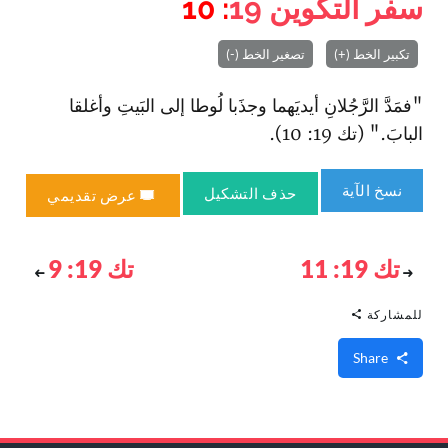
سفر التكوين
19
: 10
تكبير الخط (+)
تصغير الخط (-)
"فمَدَّ الرَّجُلانِ أيديَهما وجذَبا لُوطا إلى البَيتِ وأغلقا
البابَ." (تك 19: 10).
نسخ الآية
حذف التشكيل
عرض تقديمي
تك 19: 11
تك 19: 9
للمشاركة
Share