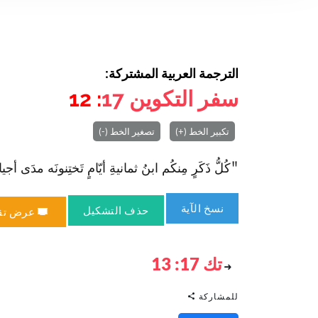
الترجمة العربية المشتركة:
سفر التكوين
17
: 12
تكبير الخط (+)
تصغير الخط (-)
"كُلُّ ذَكَرٍ مِنكُم ا‏بنُ ثمانيةِ أيّامٍ تَختِنونَه مدَى أجيا
نسخ الآية
حذف التشكيل
عرض تق
تك 17: 13
للمشاركة