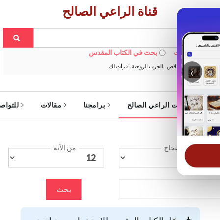
قناة الراعي الصالح
 في الويبسايت
بحث في الكتاب المقدس
:
خبزنا اليومي
الخلاص
الحرب الروحية
قرأت لك
‹
ة
خدمات الراعي الصالح
برامجنا
مقالات
للتواص
الإصحاح
من الآية
بحث