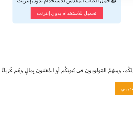
📥 حمّل الكتاب المقدس للاستخدام بدون إنترنت
تحميل للاستخدام بدون إنترنت
لِكُم، ومِنهُمُ المَولودونَ في بُيوتِكُم أوِ المُقتَنونَ بِمالٍ وهُم غُرَباءُ عَن
ديمي