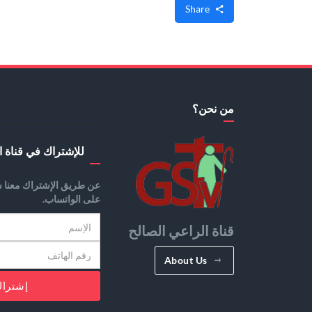
Share
من نحن؟
للإشتراك في قناة ا
عن طريق الإشتراك معنا س
على الواتساب.
قناة الراعي الصالح
About Us
إشترا