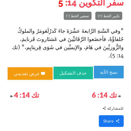
سفر التكوين
14
: 5
تكبير الخط (+)
تصغير الخط (-)
"وفي السَّنةِ الرَّابعةَ عشْرَةَ جاءَ كَدرْلَعَومَرُ والملوكُ
حُلفاؤُهُ، فأخضَعوا الرَّفَائيِّينَ في عَشتَاروتَ قَرنايمَ،
والزُّوزيِّينَ في هَامَ، والإيميِّين في شَوَى قِريتايِم،" (تك
14: 5).
نسخ الآية
حذف التشكيل
عرض تقديمي
تك 14: 6
تك 14: 4
للمشاركة
Share