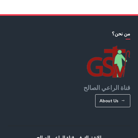
من نحن؟
قناة الراعي الصالح
About Us
للإشتراك في قناة الراعي الصالح