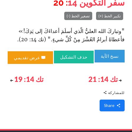
سفر التكوين
14
: 20
تكبير الخط (+)
تصغير الخط (-)
"وتباركَ الله العليُّ الّذي أسلَمَ أعداءَكَ إلى يَدِكَ!»
فأعطاهُ أبرامُ العُشْرَ مِنْ كُلِّ شيءٍ." (تك 14: 20).
نسخ الآية
حذف التشكيل
عرض تقديمي
تك 14: 21
تك 14: 19
للمشاركة
Share