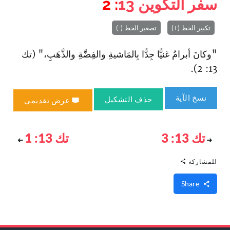
سفر التكوين
13
: 2
تكبير الخط (+)
تصغير الخط (-)
"وكانَ أبرامُ غنيًّا جِدًّا بِالمَاشيةِ والفِضَّةِ والذَّهَبِ،" (تك
13: 2).
نسخ الآية
حذف التشكيل
عرض تقديمي
تك 13: 3
تك 13: 1
للمشاركة
Share