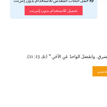
📥 حمّل الكتاب المقدس للاستخدام بدون إنترنت
تحميل للاستخدام بدون إنترنت
. وا‏نفَصَلَ الواحدُ عَنِ الآخَرِ." (تك 13: 11).
ديمي