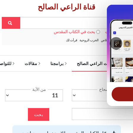
قناة الراعي الصالح
 في الويبسايت
بحث في الكتاب المقدس
:
خبزنا اليومي
الخلاص
الحرب الروحية
قرأت لك
‹
ة
خدمات الراعي الصالح
برامجنا
مقالات
للتواص
الإصحاح
من الآية
بحث