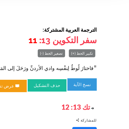
الترجمة العربية المشتركة:
سفر التكوين
13
: 11
تكبير الخط (+)
تصغير الخط (-)
"فا‏ختارَ لُوطٌ لِنفْسِه وادي الأردنِّ ورَحَلَ إلى المَشرقِ
نسخ الآية
حذف التشكيل
عرض تق
تك 13: 12
للمشاركة