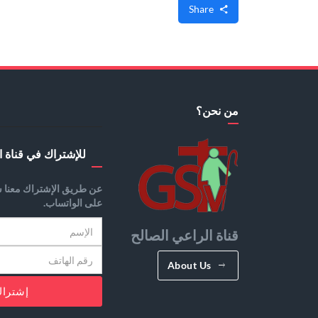
Share
من نحن؟
للإشتراك في قناة ا
عن طريق الإشتراك معنا س
على الواتساب.
قناة الراعي الصالح
About Us
إشترا