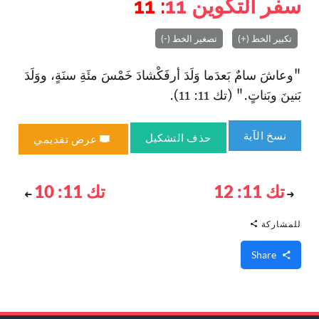
سفر التكوين
11
: 11
تكبير الخط (+)
تصغير الخط (-)
"وعاشَ سامٌ بَعدَما وَلَدَ أرفَكْشادَ خَمْسَ مئَةِ سنَةٍ، ووَلَدَ
بَنينَ وبَناتٍ." (تك 11: 11).
نسخ الآية
حذف التشكيل
عرض تقديمي
تك 11: 12
تك 11: 10
للمشاركة
Share