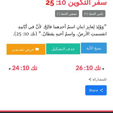
سفر التكوين
10
: 25
تكبير الخط (+)
تصغير الخط (-)
"وَوُلِدَ لِعابِرَ ا‏بنانِ ا‏سمُ أحدِهما فالِجُ. لأنَّ في أيّامِهِ
ا‏نقسمتِ الأرضُ، وا‏سمُ أخيهِ يقطانُ." (تك 10: 25).
نسخ الآية
حذف التشكيل
عرض تقديمي
تك 10: 26
تك 10: 24
للمشاركة
Share