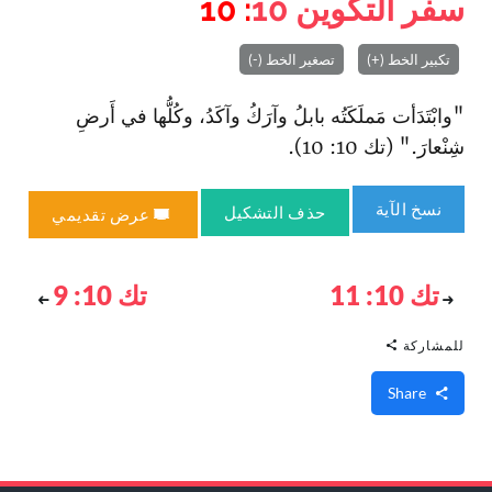
سفر التكوين
10
: 10
تكبير الخط (+)
تصغير الخط (-)
"وا‏بْتَدَأت مَملَكَتُه بابلُ وآرَكُ وآكَدُ، وكُلُّها في أَرضِ
شِنْعارَ." (تك 10: 10).
نسخ الآية
حذف التشكيل
عرض تقديمي
تك 10: 11
تك 10: 9
للمشاركة
Share