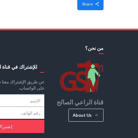
Share
من نحن؟
للإشتراك في قناة ا
عن طريق الإشتراك معنا س
على الواتساب.
قناة الراعي الصالح
About Us
إشترا