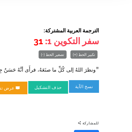
الترجمة العربية المشتركة:
سفر التكوين
1
: 31
تكبير الخط (+)
تصغير الخط (-)
"ونظرَ اللهُ إلى كُلِّ ما صنَعَهُ، فرأَى أنَّهُ حَسَنٌ ج
نسخ الآية
حذف التشكيل
عرض تق
للمشاركة