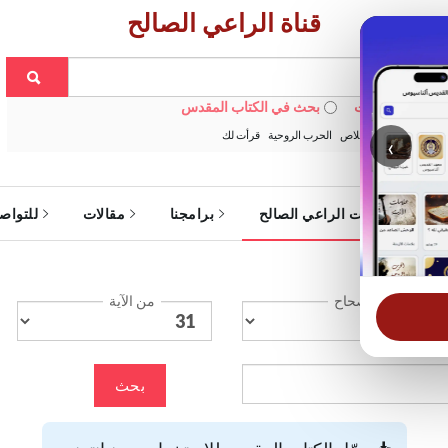
قناة الراعي الصالح
 في الويبسايت
بحث في الكتاب المقدس
:
خبزنا اليومي
الخلاص
الحرب الروحية
قرأت لك
‹
ة
خدمات الراعي الصالح
برامجنا
مقالات
للتواص
الإصحاح
من الآية
بحث