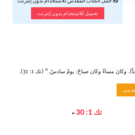
📥 حمّل الكتاب المقدس للاستخدام بدون إنترنت
تحميل للاستخدام بدون إنترنت
ِدًّا. وكانَ مساءٌ وكان صباحٌ: يومٌ سادسٌ." (تك 1: 31).
ديمي
تك 1: 30