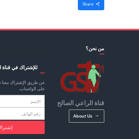
Share
من نحن؟
للإشتراك في قناة ا
عن طريق الإشتراك معنا س
على الواتساب.
قناة الراعي الصالح
About Us
إشترا