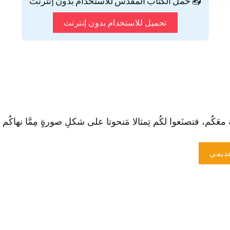
📥 حمّل الكتاب المقدس للاستخدام بدون إنترنت
تحميل للاستخدام بدون إنترنت
عَهُ معَكُم، فتصنَعوا لكُم تِمثالا مَنحوتا على شكلِ صورةٍ مِمَّا نهاكُم عَنهُ
ديمي