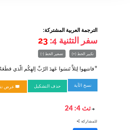
الترجمة العربية المشتركة:
سفر التثنية
4
: 23
تكبير الخط (+)
تصغير الخط (-)
"فا‏نتبهوا لِئلاَّ تَنسَوا عَهدَ الرّبِّ إلهِكُم الّذي قطَ
نسخ الآية
حذف التشكيل
عرض تق
تث 4: 24
للمشاركة