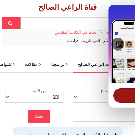
قناة الراعي الصالح
 في الويبسايت
بحث في الكتاب المقدس
:
خبزنا اليومي
الخلاص
الحرب الروحية
قرأت لك
‹
ة
خدمات الراعي الصالح
برامجنا
مقالات
للتواص
الإصحاح
من الآية
بحث