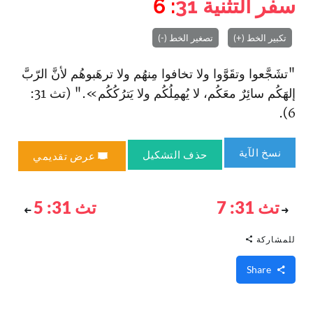
سفر التثنية
31
: 6
تكبير الخط (+)
تصغير الخط (-)
"تشَجَّعوا وتقَوَّوا ولا تخافوا مِنهُم ولا ترهَبوهُم لأنَّ الرّبَّ
إلهَكُم سائِرٌ معَكُم، لا يُهمِلُكُم ولا يَترُكُكُم»." (تث 31:
6).
نسخ الآية
حذف التشكيل
عرض تقديمي
تث 31: 7
تث 31: 5
للمشاركة
Share