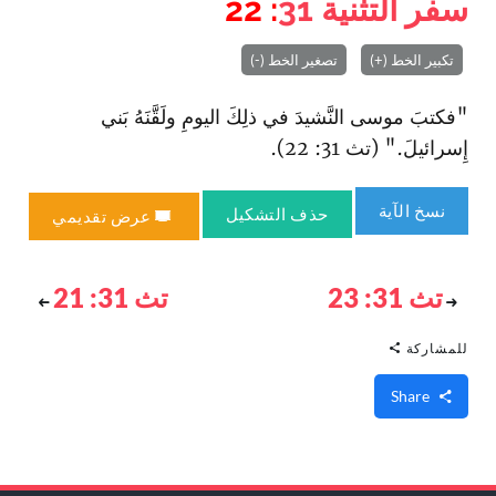
سفر التثنية
31
: 22
تكبير الخط (+)
تصغير الخط (-)
"فكتبَ موسى النَّشيدَ في ذلِكَ اليومِ ولَقَّنَهُ بَني
إِسرائيلَ." (تث 31: 22).
نسخ الآية
حذف التشكيل
عرض تقديمي
تث 31: 23
تث 31: 21
للمشاركة
Share