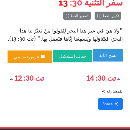
سفر التثنية
30
: 13
تكبير الخط (+)
تصغير الخط (-)
"ولا هيَ في عَبرِ هذا البحرِ لِتَقولوا مَنْ يَعبُرُ لنا هذا
البحرَ، فيتَناوَلَها ويُسمِعَنا إيَّاها فنَعمَلَ بِها." (تث 30: 13).
نسخ الآية
حذف التشكيل
عرض تقديمي
تث 30: 14
تث 30: 12
للمشاركة
Share