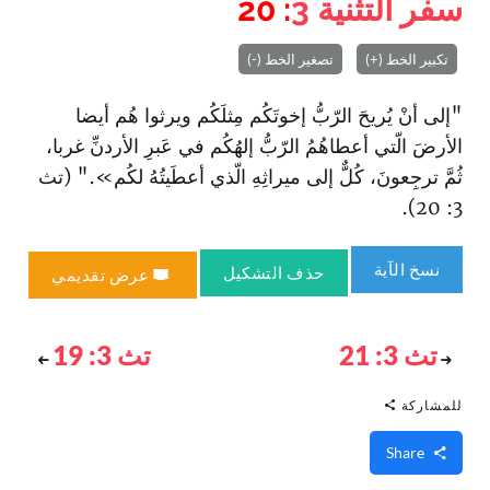
سفر التثنية
3
: 20
تكبير الخط (+)
تصغير الخط (-)
"إلى أنْ يُريحَ الرّبُّ إخوتَكُم مِثلَكُم ويرثوا هُم أيضا
الأرضَ‌ الّتي أعطاهُمُ الرّبُّ إلهُكُم في عَبرِ الأردنِّ غربا،
ثُمَّ ترجِعونَ، كُلٌّ إلى ميراثِهِ الّذي أعطَيتُهُ لكُم»." (تث
3: 20).
نسخ الآية
حذف التشكيل
عرض تقديمي
تث 3: 21
تث 3: 19
للمشاركة
Share