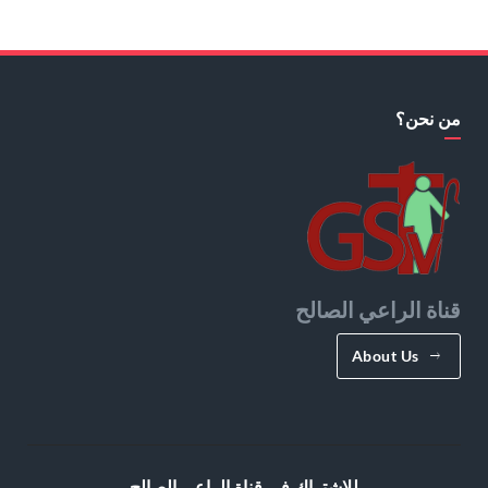
من نحن؟
قناة الراعي الصالح
About Us
للإشتراك في قناة الراعي الصالح