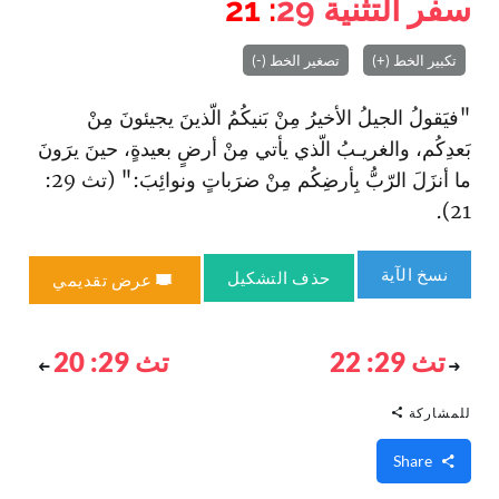
سفر التثنية
29
: 21
تكبير الخط (+)
تصغير الخط (-)
"فيَقولُ الجيلُ الأخيرُ مِنْ بَنيكُمُ الّذينَ يجيئونَ مِنْ
بَعدِكُم، والغريـبُ الّذي يأتي مِنْ أرضٍ بعيدةٍ، حينَ يرَونَ
ما أنزَلَ الرّبُّ بِأرضِكُم مِنْ ضرَباتٍ ونوائِبَ:" (تث 29:
21).
نسخ الآية
حذف التشكيل
عرض تقديمي
تث 29: 22
تث 29: 20
للمشاركة
Share