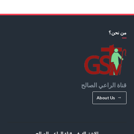
من نحن؟
قناة الراعي الصالح
About Us
للإشتراك في قناة الراعي الصالح