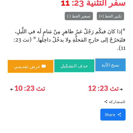
سفر التثنية
23
: 11
تكبير الخط (+)
تصغير الخط (-)
"إذا كانَ فيكُم رَجُلٌ غيرُ طاهرٍ مِنْ مَنامٍ لَه في اللَّيلِ،
فليَخرُجْ إلى خارجِ المَحلَّةِ ولا يدخُلْ داخِلَها." (تث 23:
11).
نسخ الآية
حذف التشكيل
عرض تقديمي
تث 23: 12
تث 23: 10
للمشاركة
Share