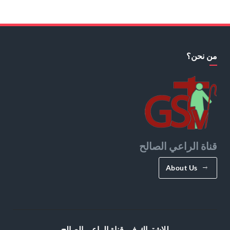
من نحن؟
قناة الراعي الصالح
About Us
للإشتراك في قناة الراعي الصالح