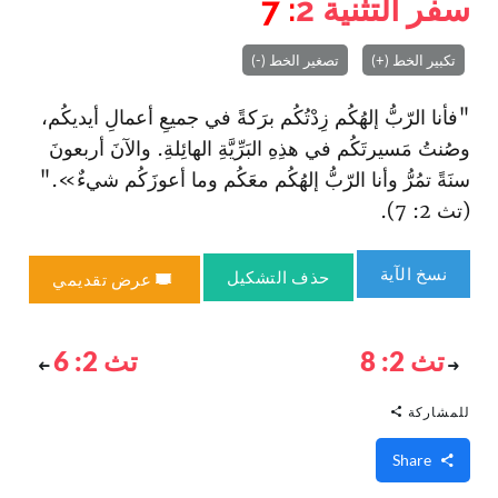
سفر التثنية
2
: 7
تكبير الخط (+)
تصغير الخط (-)
"فأنا الرّبُّ إلهُكُم زِدْتُكُم برَكةً في جميعِ أعمالِ أيديكُم،
وصُنتُ مَسيرتَكُم في هذِهِ البَرِّيَّةِ الهائِلةِ. والآنَ أربعونَ
سنَةً تمُرُّ وأنا الرّبُّ إلهُكُم معَكُم وما أعوزَكُم شيءٌ»."
(تث 2: 7).
نسخ الآية
حذف التشكيل
عرض تقديمي
تث 2: 8
تث 2: 6
للمشاركة
Share