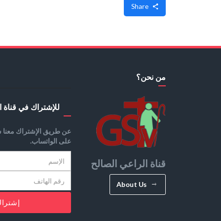
Share
من نحن؟
للإشتراك في قناة ا
عن طريق الإشتراك معنا س
على الواتساب.
قناة الراعي الصالح
About Us
إشترا