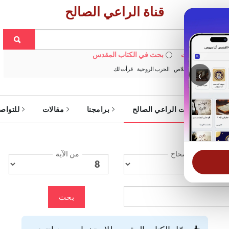
قناة الراعي الصالح
 في الويبسايت
بحث في الكتاب المقدس
:
خبزنا اليومي
الخلاص
الحرب الروحية
قرأت لك
‹
ة
خدمات الراعي الصالح
برامجنا
مقالات
للتواص
الإصحاح
من الآية
بحث