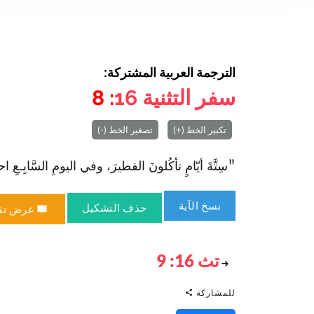
الترجمة العربية المشتركة:
سفر التثنية
16
: 8
تكبير الخط (+)
تصغير الخط (-)
"سِتَّةَ أيّامٍ تأكُلونَ الفطيرَ، وفي اليومِ السَّابِـعِ ا‏حتَ
نسخ الآية
حذف التشكيل
عرض تق
تث 16: 9
للمشاركة