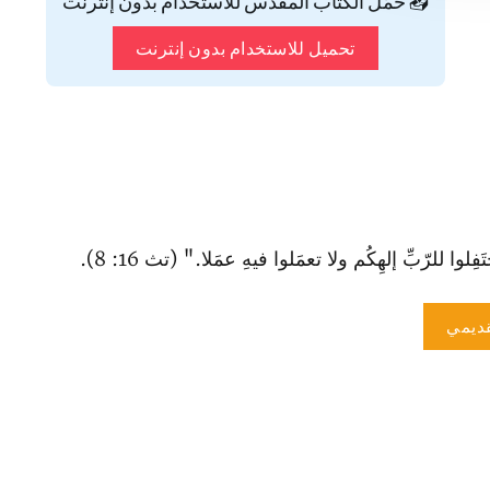
📥 حمّل الكتاب المقدس للاستخدام بدون إنترنت
تحميل للاستخدام بدون إنترنت
فِلوا للرّبِّ إلهِكُم ولا تعمَلوا فيهِ عمَلا‌." (تث 16: 8).
ديمي