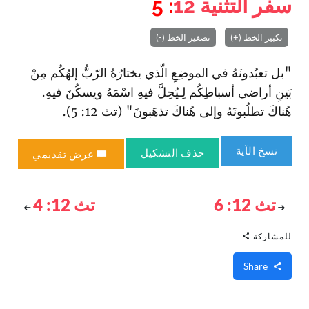
سفر التثنية
12
: 5
تكبير الخط (+)
تصغير الخط (-)
"بل تعبُدونَهُ في الموضِعِ الّذي يختارُهُ الرّبُّ إلهُكُم مِنْ
بَينِ أراضي أسباطِكُم لِـيُحِلَّ فيهِ ا‏سْمَهُ ويسكُنَ فيهِ.
هُناكَ تطلُبونَهُ وإلى هُناكَ تذهَبونَ" (تث 12: 5).
نسخ الآية
حذف التشكيل
عرض تقديمي
تث 12: 6
تث 12: 4
للمشاركة
Share