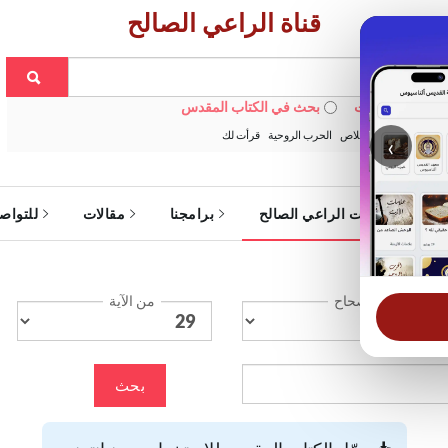
قناة الراعي الصالح
 في الويبسايت
بحث في الكتاب المقدس
:
خبزنا اليومي
الخلاص
الحرب الروحية
قرأت لك
‹
ة
خدمات الراعي الصالح
برامجنا
مقالات
للتواص
الإصحاح
من الآية
بحث