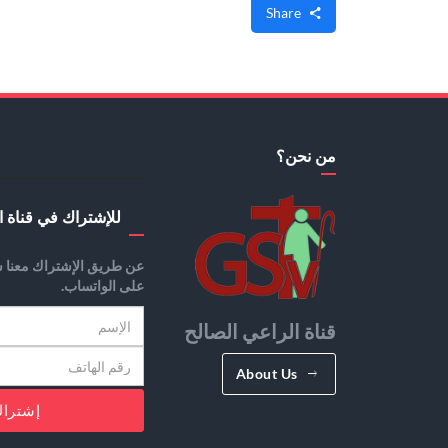
Share
من نحن؟
للإشتراك في قناة ا
عن طريق الإشتراك معنا س
على الواتساب.
قناة الراعي الصالح
About Us
إشترا