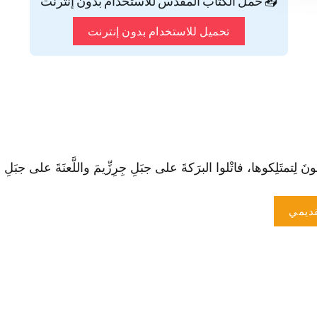
📥 حمّل الكتاب المقدس للاستخدام بدون إنترنت
تحميل للاستخدام بدون إنترنت
لِتمتَلِكوها، فا‏تْلوا البرَكةَ على جبَلِ جِرِزِّيمَ واللَّعنَةَ على جبَلِ عيـبال
ديمي