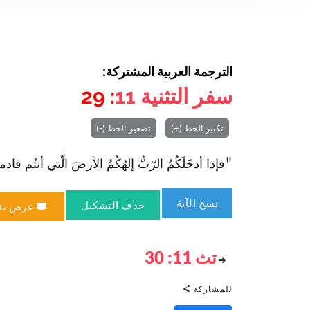
الترجمة العربية المشتركة:
سفر التثنية
11
: 29
تكبير الخط (+)
تصغير الخط (-)
"فإذا أدخَلَكُمُ الرّبُّ إلهُكُمُ الأرضَ الّتي أنتُم قادمونَ 
نسخ الآية
حذف التشكيل
عرض تق
تث 11: 30
للمشاركة