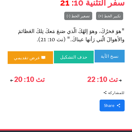
سفر التثنية
10
: 21
تكبير الخط (+)
تصغير الخط (-)
"هوَ فخرُكَ، وهوَ إلهُكَ الّذي صَنعَ مَعكَ تِلكَ العَظائمَ
والأهوالَ الّتي رَأتها عيناكَ‌." (تث 10: 21).
نسخ الآية
حذف التشكيل
عرض تقديمي
تث 10: 22
تث 10: 20
للمشاركة
Share