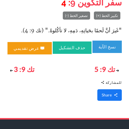
سفر التكوين
9
: 4
تكبير الخط (+)
تصغير الخط (-)
"غَيرَ أنَّ لَحمًا بحَياتِهِ، دَمِهِ، لا تأكُلوهُ." (تك 9: 4).
نسخ الآية
حذف التشكيل
عرض تقديمي
تك 9: 5
تك 9: 3
للمشاركة
Share