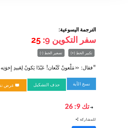
الترجمة اليسوعية:
سفر التكوين
9
: 25
تكبير الخط (+)
تصغير الخط (-)
"فقال: «مَلْعونٌ كَنْعان! عَبْدًا يَكونُ لِعَبيدِ إِخوَتِه»" 
نسخ الآية
حذف التشكيل
عرض تق
تك 9: 26
للمشاركة