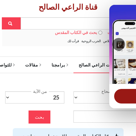
قناة الراعي الصالح
 في الويبسايت
بحث في الكتاب المقدس
:
خبزنا اليومي
الخلاص
الحرب الروحية
قرأت لك
‹
ة
خدمات الراعي الصالح
برامجنا
مقالات
للتواص
الإصحاح
من الآية
بحث