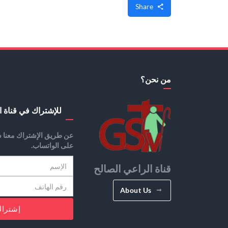
Share
من نحن؟
للإشتراك في قناة ا
عن طريق الإشتراك معنا س
على الواتساب.
قناة الراعي الصالح
About Us
إشترا