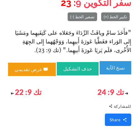
سفر التكوين
9
: 23
تكبير الخط (+)
تصغير الخط (-)
"فأَخَذَ سامٌ ويافَثُ الرِّدَاءَ وجَعَلاه على كَتِفَيهِما ومَشَيَا
إِلى الوَراء فغَطَّيا عَورَةَ أَبيهِما، وَوَجْهُهما إِلى الجِهَةِ
الأُخْرى، فلَم يَريَا عَورَةَ أَبيهِما." (تك 9: 23).
نسخ الآية
حذف التشكيل
عرض تقديمي
تك 9: 24
تك 9: 22
للمشاركة
Share