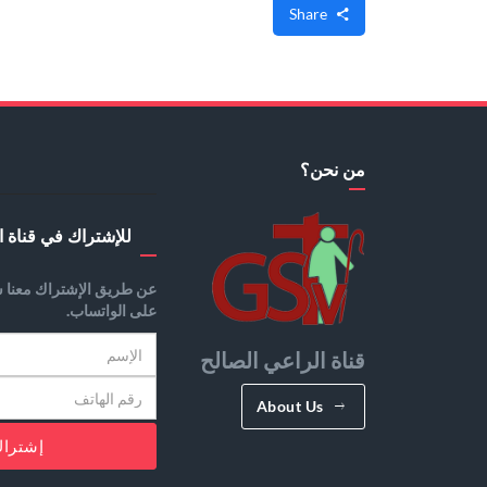
Share
من نحن؟
للإشتراك في قناة ا
عن طريق الإشتراك معنا س
على الواتساب.
قناة الراعي الصالح
About Us
إشترا