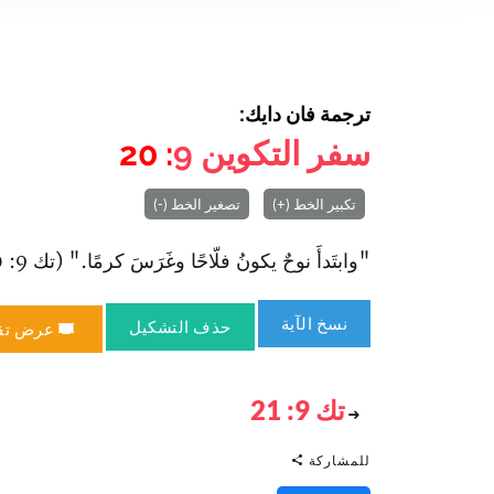
ترجمة فان دايك:
سفر التكوين
9
: 20
تكبير الخط (+)
تصغير الخط (-)
"وابتَدأَ نوحٌ يكونُ فلّاحًا وغَرَسَ كرمًا." (تك 9: 20).
نسخ الآية
حذف التشكيل
عرض تق
تك 9: 21
للمشاركة