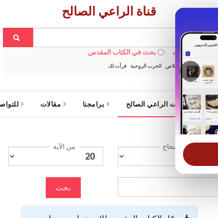
قناة الراعي الصالح
 في الويبسايت
بحث في الكتاب المقدس
:
خبزنا اليومي
الخلاص
الحرب الروحية
قرأت لك
‹
ة
خدمات الراعي الصالح
برامجنا
مقالات
للتواص
الإصحاح
من الآية
بحث