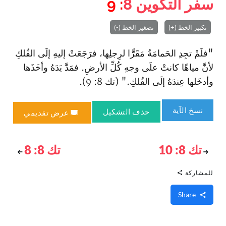
سفر التكوين
8
: 9
تكبير الخط (+)
تصغير الخط (-)
"فلَمْ تجِدِ الحَمامَةُ مَقَرًّا لرِجلِها، فرَجَعَتْ إليهِ إلَى الفُلكِ
لأنَّ مياهًا كانتْ علَى وجهِ كُلِّ الأرضِ. فمَدَّ يَدَهُ وأخَذَها
وأدخَلها عِندَهُ إلَى الفُلكِ." (تك 8: 9).
نسخ الآية
حذف التشكيل
عرض تقديمي
تك 8: 10
تك 8: 8
للمشاركة
Share