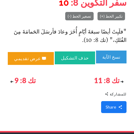
سفر التكوين
8
: 10
تكبير الخط (+)
تصغير الخط (-)
"فلَبِثَ أيضًا سبعَةَ أيّامٍ أُخَرَ وعادَ فأرسَلَ الحَمامَةَ مِنَ
الفُلكِ،" (تك 8: 10).
نسخ الآية
حذف التشكيل
عرض تقديمي
تك 8: 11
تك 8: 9
للمشاركة
Share