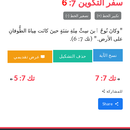
سفر التكوين
7
: 6
تكبير الخط (+)
تصغير الخط (-)
"وكانَ نُوحٌ ٱبنَ سِتِّ مِئَةِ سَنَةٍ حينَ كانَت مِياهُ الطُّوفانِ
على الأرض." (تك 7: 6).
نسخ الآية
حذف التشكيل
عرض تقديمي
تك 7: 7
تك 7: 5
للمشاركة
Share