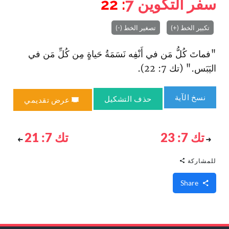
سفر التكوين
7
: 22
تكبير الخط (+)
تصغير الخط (-)
"فماتَ كُلُّ مَن في أَنْفِه نَسَمَةُ حَياةٍ مِن كُلِّ مَن في
اليَبَس." (تك 7: 22).
نسخ الآية
حذف التشكيل
عرض تقديمي
تك 7: 23
تك 7: 21
للمشاركة
Share