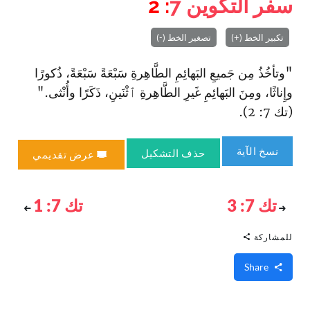
سفر التكوين
7
: 2
تكبير الخط (+)
تصغير الخط (-)
"وتأخُذُ مِن جَميعِ البَهائِمِ الطَّاهِرةِ سَبْعَةً سَبْعَةً، ذُكورًا
وإِناثًا، ومِنَ البَهائِمِ غَيرِ الطَّاهِرةِ ٱثْنَينِ، ذَكَرًا وأُنْثى."
(تك 7: 2).
نسخ الآية
حذف التشكيل
عرض تقديمي
تك 7: 3
تك 7: 1
للمشاركة
Share