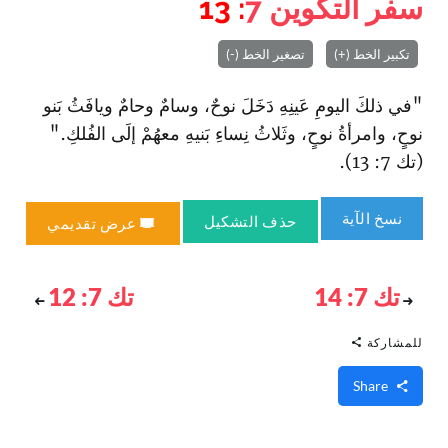
سفر التكوين
7
: 13
تكبير الخط (+)
تصغير الخط (-)
"في ذلكَ اليومِ عَينِهِ دَخَلَ نوحٌ، وسامٌ وحامٌ ويافَثُ بَنو
نوحٍ، وامرأةُ نوحٍ، وثَلاثُ نِساءِ بَنيهِ معهُمْ إلَى الفُلكِ."
(تك 7: 13).
نسخ الآية
حذف التشكيل
عرض تقديمي
تك 7: 14
تك 7: 12
للمشاركة
Share