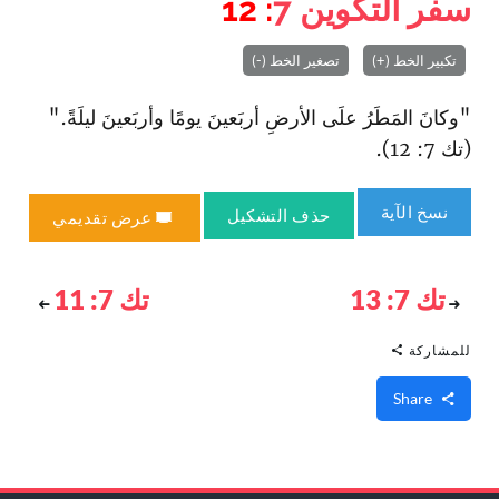
سفر التكوين
7
: 12
تكبير الخط (+)
تصغير الخط (-)
"وكانَ المَطَرُ علَى الأرضِ أربَعينَ يومًا وأربَعينَ ليلَةً."
(تك 7: 12).
نسخ الآية
حذف التشكيل
عرض تقديمي
تك 7: 13
تك 7: 11
للمشاركة
Share