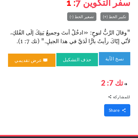
سفر التكوين
7
: 1
تكبير الخط (+)
تصغير الخط (-)
"وقالَ الرَّبُّ لنوحٍ: «ادخُلْ أنتَ وجميعُ بَيتِكَ إلَى الفُلكِ،
لأنّي إيّاكَ رأيتُ بارًّا لَدَيَّ في هذا الجيلِ." (تك 7: 1).
نسخ الآية
حذف التشكيل
عرض تقديمي
تك 7: 2
للمشاركة
Share