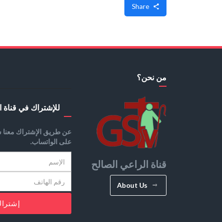
Share
من نحن؟
للإشتراك في قناة ا
عن طريق الإشتراك معنا س
على الواتساب.
قناة الراعي الصالح
About Us
إشترا