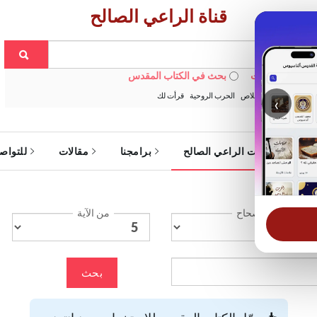
قناة الراعي الصالح
 في الويبسايت
بحث في الكتاب المقدس
:
خبزنا اليومي
الخلاص
الحرب الروحية
قرأت لك
‹
ة
خدمات الراعي الصالح
برامجنا
مقالات
للتواص
الإصحاح
من الآية
بحث