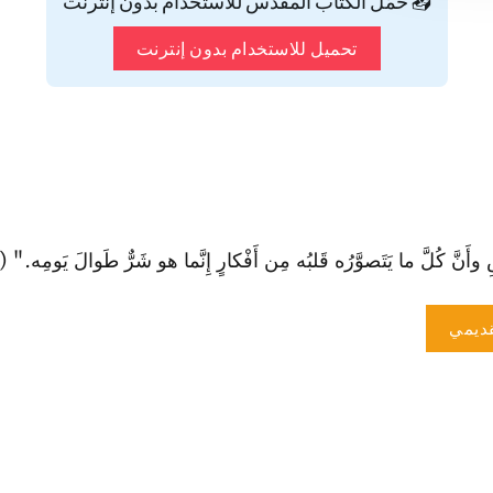
📥 حمّل الكتاب المقدس للاستخدام بدون إنترنت
تحميل للاستخدام بدون إنترنت
نَّ كُلَّ ما يَتَصوَّرُه قَلبُه مِن أَفْكارٍ إِنَّما هو شَرٌّ طَوالَ يَومِه." (تك 6:
ديمي