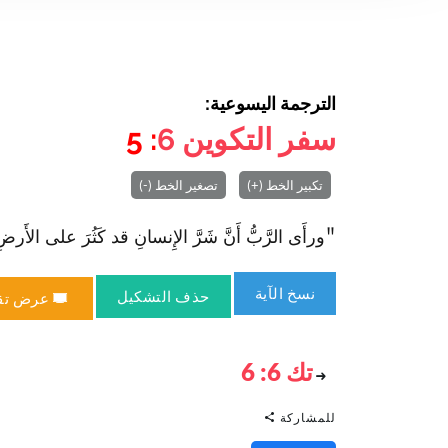
الترجمة اليسوعية:
سفر التكوين
6
: 5
تكبير الخط (+)
تصغير الخط (-)
"ورأَى الرَّبُّ أَنَّ شَرَّ الإِنسانِ قد كَثُرَ على الأَرضِ وأَ
نسخ الآية
حذف التشكيل
عرض تق
تك 6: 6
للمشاركة