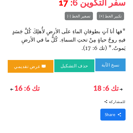
سفر التكوين
6
: 17
تكبير الخط (+)
تصغير الخط (-)
"فها أنا آتٍ بطوفانِ الماءِ علَى الأرضِ لأُهلِكَ كُلَّ جَسَدٍ
فيهِ روحُ حياةٍ مِنْ تحتِ السماءِ. كُلُّ ما في الأرضِ
يَموتُ." (تك 6: 17).
نسخ الآية
حذف التشكيل
عرض تقديمي
تك 6: 18
تك 6: 16
للمشاركة
Share