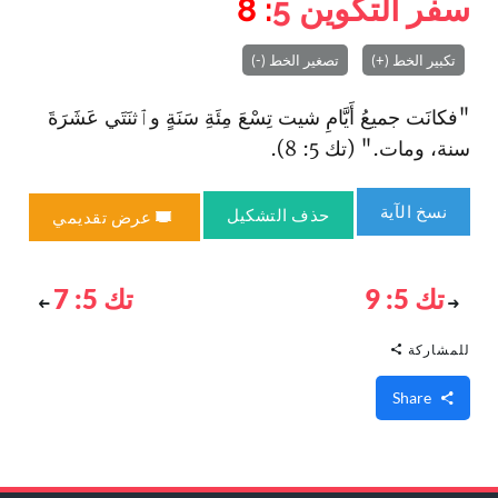
سفر التكوين
5
: 8
تكبير الخط (+)
تصغير الخط (-)
"فكانَت جميعُ أَيَّامِ شيت تِسْعَ مِئَةِ سَنَةٍ وٱثنَتَي عَشَرَةَ
سنة، ومات." (تك 5: 8).
نسخ الآية
حذف التشكيل
عرض تقديمي
تك 5: 9
تك 5: 7
للمشاركة
Share