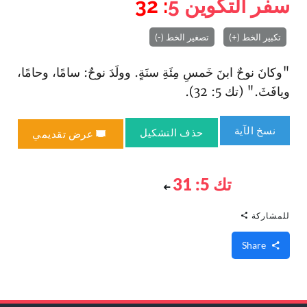
سفر التكوين
5
: 32
تكبير الخط (+)
تصغير الخط (-)
"وكانَ نوحٌ ابنَ خَمسِ مِئَةِ سنَةٍ. وولَدَ نوحٌ: سامًا، وحامًا،
ويافَثَ." (تك 5: 32).
نسخ الآية
حذف التشكيل
عرض تقديمي
تك 5: 31
للمشاركة
Share