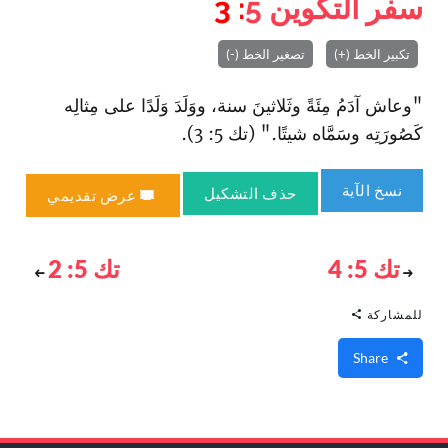
سفر التكوين
5
: 3
تكبير الخط (+)
تصغير الخط (-)
"وعاش آدَمُ مِئَةً وثَلاثينَ سنة، ووَلَدَ وَلَدًا على مِثالِه
كَصُورَتِه وسَمَّاه شيتًا." (تك 5: 3).
نسخ الآية
حذف التشكيل
عرض تقديمي
تك 5: 4
تك 5: 2
للمشاركة
Share