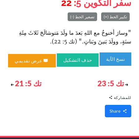
سفر التكوين
5
: 22
تكبير الخط (+)
تصغير الخط (-)
"وسارَ أخنوخُ مع اللهِ بَعدَ ما ولَدَ مَتوشالَحَ ثَلاثَ مِئَةِ
سنَةٍ، وولَدَ بَنينَ وبَناتٍ." (تك 5: 22).
نسخ الآية
حذف التشكيل
عرض تقديمي
تك 5: 23
تك 5: 21
للمشاركة
Share