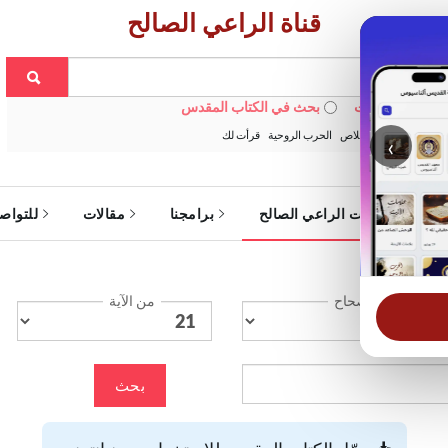
قناة الراعي الصالح
 في الويبسايت
بحث في الكتاب المقدس
:
خبزنا اليومي
الخلاص
الحرب الروحية
قرأت لك
‹
ة
خدمات الراعي الصالح
برامجنا
مقالات
للتواص
الإصحاح
من الآية
بحث