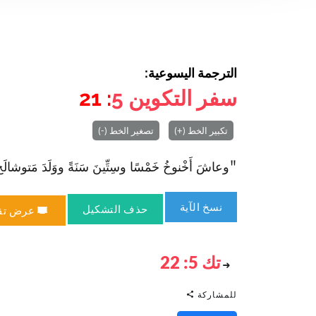
الترجمة اليسوعية:
سفر التكوين
5
: 21
تكبير الخط (+)
تصغير الخط (-)
"وعاشَ أَخْنوخُ خَمْسًا وسِتِّينَ سَنَةً ووَلَدَ مَتوشالَح." 
نسخ الآية
حذف التشكيل
عرض تق
تك 5: 22
للمشاركة