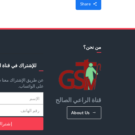
Share
من نحن؟
للإشتراك في قناة ا
عن طريق الإشتراك معنا س
على الواتساب.
قناة الراعي الصالح
About Us
إشترا