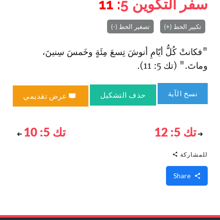
سفر التكوين
5
: 11
تكبير الخط (+)
تصغير الخط (-)
"فكانتْ كُلُّ أيّامِ أنوشَ تِسعَ مِئَةٍ وخَمسَ سِنينَ،
وماتَ." (تك 5: 11).
نسخ الآية
حذف التشكيل
عرض تقديمي
تك 5: 12
تك 5: 10
للمشاركة
Share