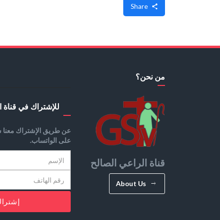
Share
من نحن؟
للإشتراك في قناة ا
عن طريق الإشتراك معنا س
على الواتساب.
قناة الراعي الصالح
About Us
إشترا