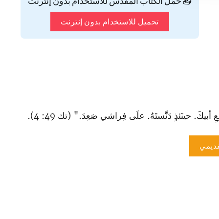
📥 حمّل الكتاب المقدس للاستخدام بدون إنترنت
تحميل للاستخدام بدون إنترنت
أبيكَ. حينَئذٍ دَنَّستَهُ. علَى فِراشي صَعِدَ." (تك 49: 4).
ديمي