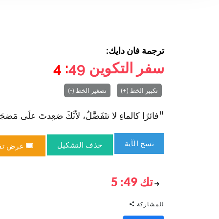
ترجمة فان دايك:
سفر التكوين
49
: 4
تكبير الخط (+)
تصغير الخط (-)
"فائرًا كالماءِ لا تتَفَضَّلُ، لأنَّكَ صَعِدتَ علَى مَضجَعِ 
نسخ الآية
حذف التشكيل
عرض تق
تك 49: 5
للمشاركة