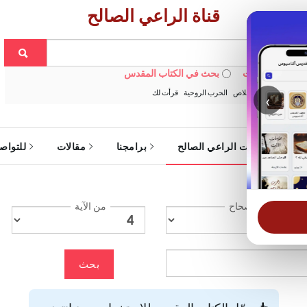
قناة الراعي الصالح
 في الويبسايت
بحث في الكتاب المقدس
:
خبزنا اليومي
الخلاص
الحرب الروحية
قرأت لك
‹
ة
خدمات الراعي الصالح
برامجنا
مقالات
للتواص
الإصحاح
من الآية
بحث