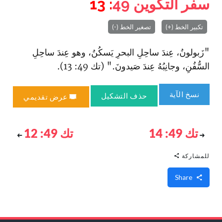
سفر التكوين
49
: 13
تكبير الخط (+)
تصغير الخط (-)
"زَبولونُ، عِندَ ساحِلِ البحرِ يَسكُنُ، وهو عِندَ ساحِلِ
السُّفُنِ، وجانِبُهُ عِندَ صَيدونَ." (تك 49: 13).
نسخ الآية
حذف التشكيل
عرض تقديمي
تك 49: 14
تك 49: 12
للمشاركة
Share