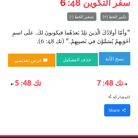
سفر التكوين
48
: 6
تكبير الخط (+)
تصغير الخط (-)
"وأمّا أولادُكَ الّذينَ تلِدُ بَعدَهُما فيكونونَ لكَ. علَى اسمِ
أخَوَيهِمْ يُسَمَّوْنَ في نَصيبِهِمْ." (تك 48: 6).
نسخ الآية
حذف التشكيل
عرض تقديمي
تك 48: 7
تك 48: 5
للمشاركة
Share