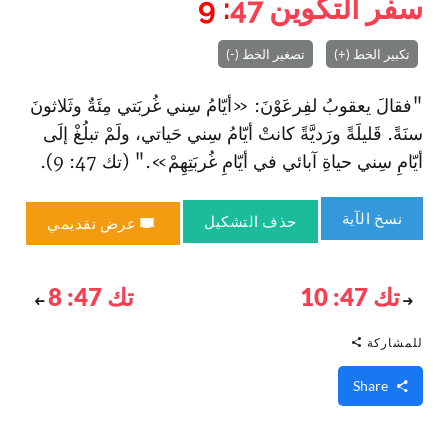
سفر التكوين
47
: 9
تكبير الخط (+)
تصغير الخط (-)
"فقالَ يعقوبُ لفِرعَوْنَ: «أيّامُ سِني غُربَتي مِئَةٌ وثَلاثونَ
سنَةً. قَليلَةً ورَديَّةً كانتْ أيّامُ سِني حَياتي، ولَمْ تبلُغْ إلَى
أيّامِ سِني حياةِ آبائي في أيّامِ غُربَتِهِمْ»." (تك 47: 9).
نسخ الآية
حذف التشكيل
عرض تقديمي
تك 47: 10
تك 47: 8
للمشاركة
Share