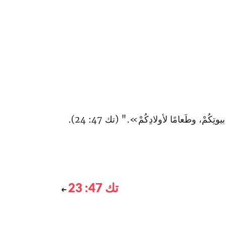
ِكُمْ، وطَعامًا لأولادِكُمْ»." (تك 47: 24).
تك 47: 23