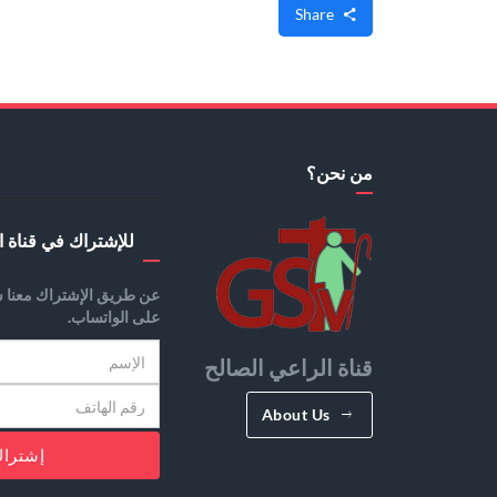
Share
من نحن؟
للإشتراك في قناة ا
عن طريق الإشتراك معنا س
على الواتساب.
قناة الراعي الصالح
About Us
إشترا