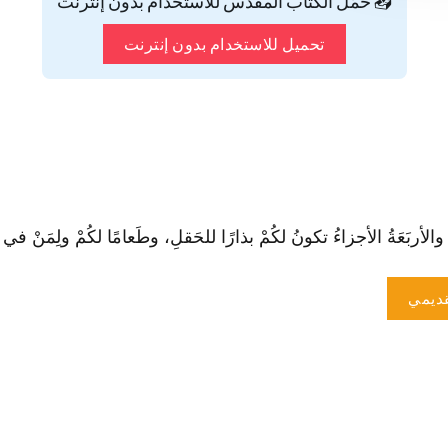
📥 حمّل الكتاب المقدس للاستخدام بدون إنترنت
تحميل للاستخدام بدون إنترنت
والأربَعَةُ الأجزاءُ تكونُ لكُمْ بذارًا للحَقلِ، وطَعامًا لكُمْ ولِمَنْ في بيوت
ديمي