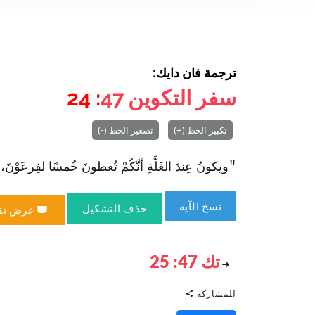
ترجمة فان دايك:
سفر التكوين
47
: 24
تكبير الخط (+)
تصغير الخط (-)
"ويكونُ عِندَ الغَلَّةِ أنَّكُمْ تُعطونَ خُمسًا لفِرعَوْنَ، 
نسخ الآية
حذف التشكيل
عرض تق
تك 47: 25
للمشاركة