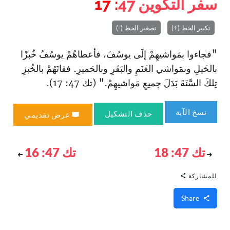
سفر التكوين
47
: 17
تكبير الخط (+)
تصغير الخط (-)
"فجاءوا بمَواشيهِمْ إلَى يوسُفَ، فأعطاهُمْ يوسُفُ خُبزًا
بالخَيلِ وبمَواشي الغَنَمِ والبَقَرِ وبالحَميرِ. فقاتَهُمْ بالخُبزِ
تِلكَ السَّنَةَ بَدَلَ جميعِ مَواشيهِمْ." (تك 47: 17).
نسخ الآية
حذف التشكيل
عرض تقديمي
تك 47: 18
تك 47: 16
للمشاركة
Share