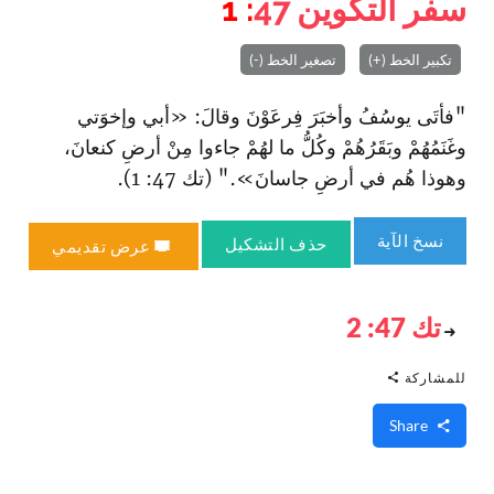
سفر التكوين
47
: 1
تكبير الخط (+)
تصغير الخط (-)
"فأتَى يوسُفُ وأخبَرَ فِرعَوْنَ وقالَ: «أبي وإخوَتي
وغَنَمُهُمْ وبَقَرُهُمْ وكُلُّ ما لهُمْ جاءوا مِنْ أرضِ كنعانَ،
وهوذا هُم في أرضِ جاسانَ»." (تك 47: 1).
نسخ الآية
حذف التشكيل
عرض تقديمي
تك 47: 2
للمشاركة
Share