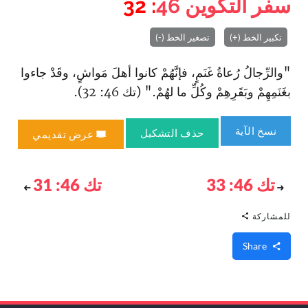
سفر التكوين
46
: 32
تكبير الخط (+)
تصغير الخط (-)
"والرِّجالُ رُعاةُ غَنَمٍ، فإنَّهُمْ كانوا أهلَ مَواشٍ، وقَدْ جاءوا
بغَنَمِهِمْ وبَقَرِهِمْ وكُلِّ ما لهُمْ." (تك 46: 32).
نسخ الآية
حذف التشكيل
عرض تقديمي
تك 46: 33
تك 46: 31
للمشاركة
Share